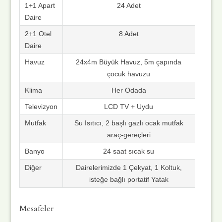
1+1 Apart
24 Adet
Daire
2+1 Otel
8 Adet
Daire
Havuz
24x4m Büyük Havuz, 5m çapında
çocuk havuzu
Klima
Her Odada
Televizyon
LCD TV + Uydu
Mutfak
Su Isıtıcı, 2 başlı gazlı ocak mutfak
araç-gereçleri
Banyo
24 saat sıcak su
Diğer
Dairelerimizde 1 Çekyat, 1 Koltuk,
isteğe bağlı portatif Yatak
Mesafeler